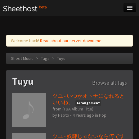
Sheet Music
Tags
Log in
Welcome back!
Read about our server downtime.
Sheet Music
>
Tags
>
Tuyu
Tuyu
Browse all tags
ツユ - いつかオトナになれると
いいね。
Arrangement
from (TBA Album Title)
by
Haoto
•
4 Years ago
in
Pop
ツユ - 奴隷じゃないなら何です