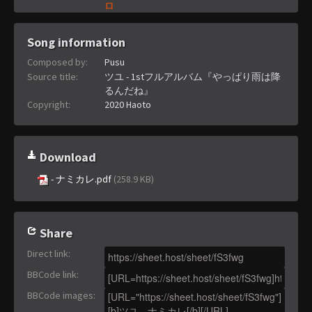
ロ
Song information
Composed by:
Pusu
Source title:
ツユ - 1stフルアルバム『やっぱり雨は降
るんだね』
Copyright:
2020 Haoto
Download
- ナミカレ.pdf
(258.9 KB)
Share
Direct link
:
BBCode link
:
BBCode images
: