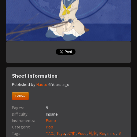
Sheet information
Published by
Haoto
6 Years ago
Follow
Pages:
9
Difficulty:
Insane
Instruments:
Piano
Category:
Pop
Tags:
ツユ
,
Tuyu
,
ぷす
,
Pusu
,
礼衣
,
Rei
,
miro
,
ミ