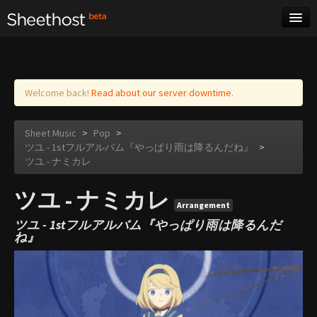
Sheet Music
Tags
Log in
Welcome back!
Read about our server downtime.
Sheet Music
>
Pop
>
ツユ - 1stフルアルバム『やっぱり雨は降るんだね』
>
ツユ - ナミカレ
ツユ - ナミカレ
Arrangement
ツユ - 1stフルアルバム『やっぱり雨は降るんだ
ね』