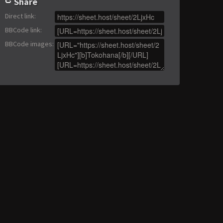
Share
Direct link
:
BBCode link
:
BBCode images
: